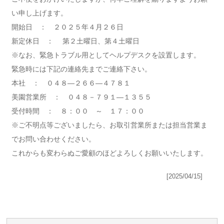
い申し上げます。
開始日 ： ２０２５年４月２６日
新定休日 ：
第２土曜日、第４土曜日
※なお、緊急トラブル用としてヘルプデスクを設置します。
緊急時には下記の連絡先までご連絡下さい。
本社 ： ０４８―２６６―４７８１
美園営業所 ： ０４８－７９１―１３５５
受付時間 ： ８：００ ～ １７：００
※ご不明点等ございましたら、お取引営業所または担当営業ま
でお問い合わせください。
これからも変わらぬご愛顧のほどよろしくお願いいたします。
[2025/04/15]